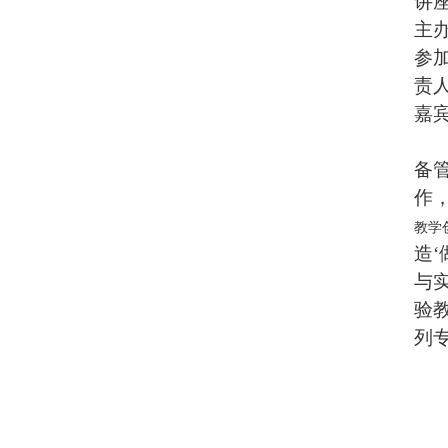
讲
主
参
责
嘉
备
作
教学
造
与
验
列