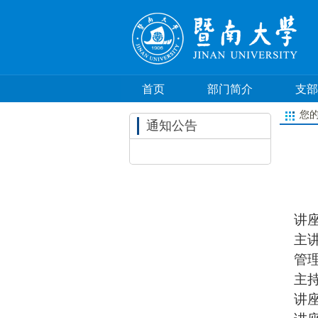
首页
部门简介
支部
您
通知公告
讲
主
管
主
讲