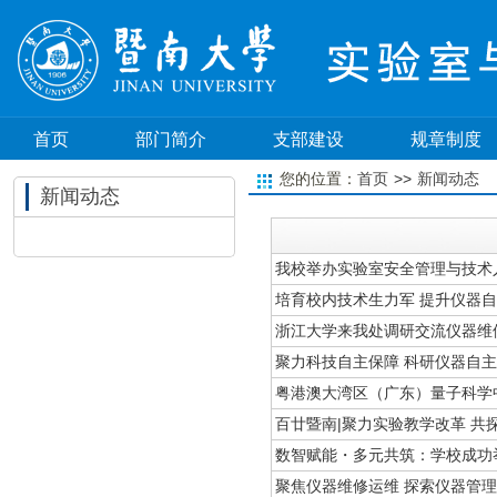
首页
部门简介
支部建设
规章制度
>>
您的位置：
首页
新闻动态
新闻动态
我校举办实验室安全管理与技术
培育校内技术生力军 提升仪器
浙江大学来我处调研交流仪器维
聚力科技自主保障 科研仪器自
粤港澳大湾区（广东）量子科学
百廿暨南|聚力实验教学改革 共
数智赋能・多元共筑：学校成功
聚焦仪器维修运维 探索仪器管理